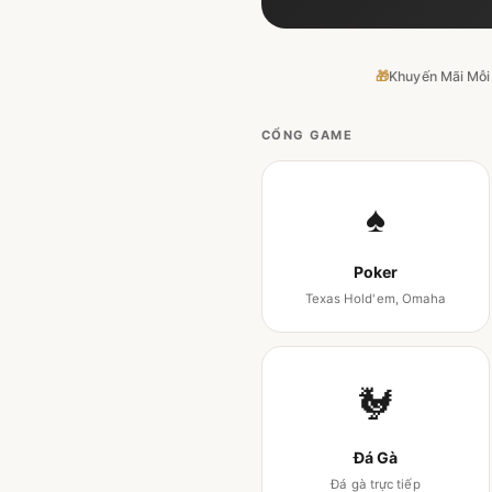
🎁
Khuyến Mãi Mỗi
CỔNG GAME
♠
Poker
Texas Hold'em, Omaha
🐓
Đá Gà
Đá gà trực tiếp