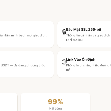
Bảo Mật SSL 256-bit
🔒
an lận, minh bạch mọi giao dịch.
Thông tin cá nhân và giao dịch
rò rỉ dữ liệu.
Link Vào Ổn Định
🌐
, USDT — đa dạng phương thức
Không lo bị chặn, nhiều đường
mà.
99%
Hài Lòng