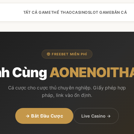
TẤT CẢ GAME
THỂ THAO
CASINO
SLOT GAME
BẮN CÁ
🤑 FREEBET MIỄN PHÍ
nh Cùng
AONENOITH
Cá cược cho cược thủ chuyên nghiệp. Giấy phép hợp
pháp, link vào ổn định.
→ Bắt Đầu Cược
Live Casino →