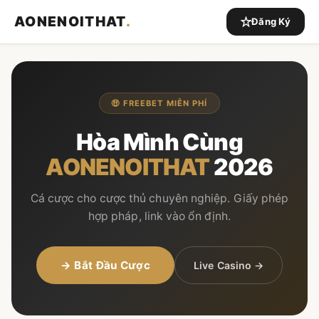
AONENOITHAT
.
Đăng Ký
🤑 FREEBET MIỄN PHÍ
Hòa Mình Cùng
AONENOITHAT
2026
Cá cược cho cược thủ chuyên nghiệp. Giấy phép
hợp pháp, link vào ổn định.
→ Bắt Đầu Cược
Live Casino →