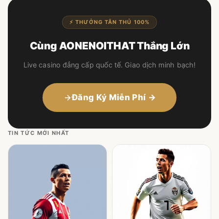
⚡ THƯỞNG TÂN THỦ 100%
Cùng AONENOITHAT Thắng Lớn
Live casino đẳng cấp quốc tế. Giao dịch minh bạch!
Đăng Ký Miễn Phí →
TIN TỨC MỚI NHẤT