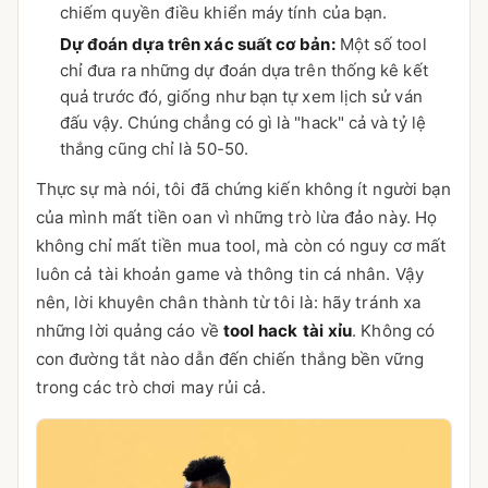
chiếm quyền điều khiển máy tính của bạn.
Dự đoán dựa trên xác suất cơ bản:
Một số tool
chỉ đưa ra những dự đoán dựa trên thống kê kết
quả trước đó, giống như bạn tự xem lịch sử ván
đấu vậy. Chúng chẳng có gì là "hack" cả và tỷ lệ
thắng cũng chỉ là 50-50.
Thực sự mà nói, tôi đã chứng kiến không ít người bạn
của mình mất tiền oan vì những trò lừa đảo này. Họ
không chỉ mất tiền mua tool, mà còn có nguy cơ mất
luôn cả tài khoản game và thông tin cá nhân. Vậy
nên, lời khuyên chân thành từ tôi là: hãy tránh xa
những lời quảng cáo về
tool hack tài xỉu
. Không có
con đường tắt nào dẫn đến chiến thắng bền vững
trong các trò chơi may rủi cả.