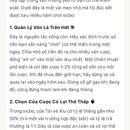
hãy tập trung vào những yếu tố bạn có thể kiểm
soát. Dưới đây là một vài mẹo nhỏ mà tôi đúc kết
được sau nhiều năm chơi sicbo:
1. Quản Lý Vốn Là Trên Hết 🎯
Đây là nguyên tắc sống còn. Hãy xác định trước số
tiền bạn sẵn sàng "chơi" (có thể mất) trong một
ngày. Chia nhỏ số tiền đó ra cho nhiều ván cược,
đừng "all-in" vào một ván duy nhất. Một chiến thuật
phổ biến là chỉ đặt cược 1-2% tổng số vốn cho mỗi
lần cược. Khi đã thua đến giới hạn, hãy dừng lại và
quay lại vào ngày hôm sau. Đừng cố gỡ gạc khi đang
đỏ, cũng đừng tham lam khi đang thắng.
2. Chọn Cửa Cược Có Lợi Thế Thấp 🧠
Trong sicbo, cửa Tài và Xỉu có tỷ lệ thắng gần như
50% (trừ một vài trường hợp đặc biệt) và tỷ lệ trả
thưởng là 1:1. Đây là cửa cược an toàn và có lợi thế