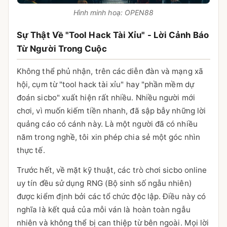
Hình minh hoạ: OPEN88
Sự Thật Về "Tool Hack Tài Xỉu" - Lời Cảnh Báo
Từ Người Trong Cuộc
Không thể phủ nhận, trên các diễn đàn và mạng xã
hội, cụm từ "tool hack tài xỉu" hay "phần mềm dự
đoán sicbo" xuất hiện rất nhiều. Nhiều người mới
chơi, vì muốn kiếm tiền nhanh, đã sập bẫy những lời
quảng cáo có cánh này. Là một người đã có nhiều
năm trong nghề, tôi xin phép chia sẻ một góc nhìn
thực tế.
Trước hết, về mặt kỹ thuật, các trò chơi sicbo online
uy tín đều sử dụng RNG (Bộ sinh số ngẫu nhiên)
được kiểm định bởi các tổ chức độc lập. Điều này có
nghĩa là kết quả của mỗi ván là hoàn toàn ngẫu
nhiên và không thể bị can thiệp từ bên ngoài. Mọi lời