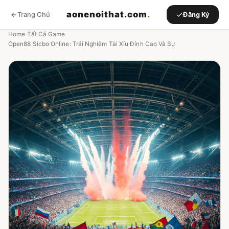
aonenoithat.com
.
Trang Chủ
Đăng Ký
Home
›
Tất Cả Game
›
Open88 Sicbo Online: Trải Nghiệm Tài Xỉu Đỉnh Cao Và Sự