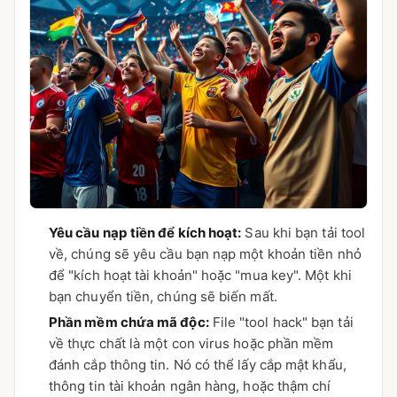
Yêu cầu nạp tiền để kích hoạt:
Sau khi bạn tải tool
về, chúng sẽ yêu cầu bạn nạp một khoản tiền nhỏ
để "kích hoạt tài khoản" hoặc "mua key". Một khi
bạn chuyển tiền, chúng sẽ biến mất.
Phần mềm chứa mã độc:
File "tool hack" bạn tải
về thực chất là một con virus hoặc phần mềm
đánh cắp thông tin. Nó có thể lấy cắp mật khẩu,
thông tin tài khoản ngân hàng, hoặc thậm chí