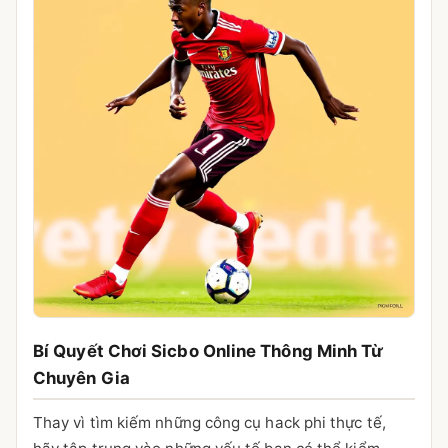
Bí Quyết Chơi Sicbo Online Thông Minh Từ
Chuyên Gia
Thay vì tìm kiếm những công cụ hack phi thực tế,